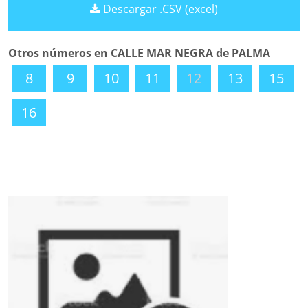
Descargar .CSV (excel)
Otros números en CALLE MAR NEGRA de PALMA
8
9
10
11
12
13
15
16