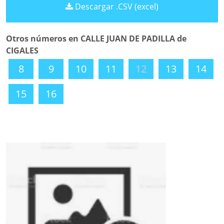
Descargar .CSV (excel)
Otros números en CALLE JUAN DE PADILLA de
CIGALES
8
9
10
11
12
13
14
15
16