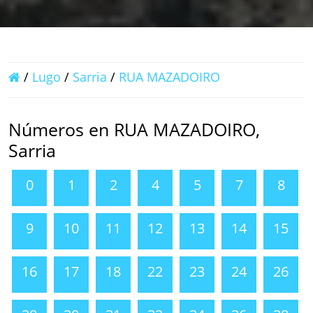
/
Lugo
/
Sarria
/
RUA MAZADOIRO
Números en RUA MAZADOIRO,
Sarria
0
1
2
4
5
7
8
9
10
11
12
13
14
15
16
17
18
22
23
24
26