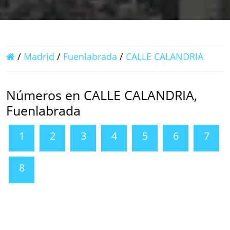
/
Madrid
/
Fuenlabrada
/
CALLE CALANDRIA
Números en CALLE CALANDRIA,
Fuenlabrada
1
2
3
4
5
6
7
8