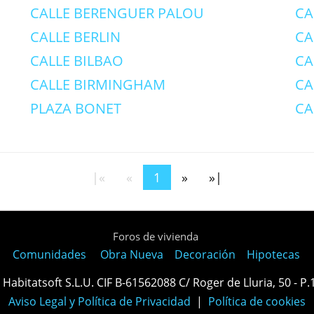
CALLE BERENGUER PALOU
CA
CALLE BERLIN
CA
CALLE BILBAO
CA
CALLE BIRMINGHAM
CA
PLAZA BONET
CA
|«
«
1
»
»|
Foros de vivienda
Comunidades
Obra Nueva
Decoración
Hipotecas
Habitatsoft S.L.U. CIF B-61562088 C/ Roger de Lluria, 50 - P
Aviso Legal y Política de Privacidad
|
Política de cookies